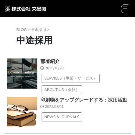
BLOG >
中途採用 >
中途採用
部署紹介
2025/10/29
SERVICES（事業・サービス）
ABOUT US（会社）
印刷物をアップグレードする：採用活動
2022/06/01
NEWS & JOURNALS