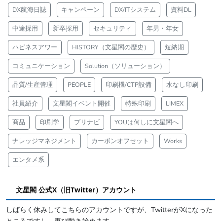
DX航海日誌
キャンペーン
DX/ITシステム
資料DL
中途採用
新卒採用
セキュリティ
年男・年女
ハピネスアワー
HISTORY（文星閣の歴史）
短納期
コミュニケーション
Solution（ソリューション）
品質/生産管理
PEOPLE
印刷機/CTP設備
水なし印刷
社員紹介
文星閣イベント開催
特殊印刷
LIMEX
商品
印刷学
プリナビ
YOUは何しに文星閣へ
ナレッジマネジメント
カーボンオフセット
Works
エンタメ系
文星閣 公式X（旧Twitter）アカウント
しばらく休みしてこちらのアカウントですが、TwitterがXになった