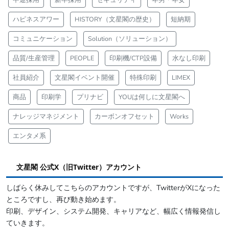
ハピネスアワー
HISTORY（文星閣の歴史）
短納期
コミュニケーション
Solution（ソリューション）
品質/生産管理
PEOPLE
印刷機/CTP設備
水なし印刷
社員紹介
文星閣イベント開催
特殊印刷
LIMEX
商品
印刷学
プリナビ
YOUは何しに文星閣へ
ナレッジマネジメント
カーボンオフセット
Works
エンタメ系
文星閣 公式X（旧Twitter）アカウント
しばらく休みしてこちらのアカウントですが、TwitterがXになった
ところですし、再び動き始めます。
印刷、デザイン、システム開発、キャリアなど、幅広く情報発信し
ていきます。