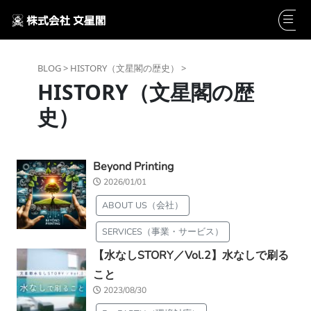
BLOG >
HISTORY（文星閣の歴史） >
HISTORY（文星閣の歴
史）
Beyond Printing
2026/01/01
ABOUT US（会社）
SERVICES（事業・サービス）
【水なしSTORY／Vol.2】水なしで刷る
こと
2023/08/30