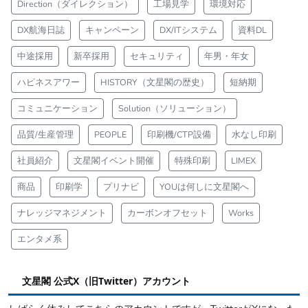
Direction（ダイレクション）
工場見学
環境対応
DX航海日誌
キャンペーン
DX/ITシステム
資料DL
中途採用
新卒採用
セキュリティ
年男・年女
ハピネスアワー
HISTORY（文星閣の歴史）
短納期
コミュニケーション
Solution（ソリューション）
品質/生産管理
PEOPLE
印刷機/CTP設備
水なし印刷
社員紹介
文星閣イベント開催
特殊印刷
LIMEX
商品
印刷学
プリナビ
YOUは何しに文星閣へ
ナレッジマネジメント
カーボンオフセット
Works
エンタメ系
文星閣 公式X（旧Twitter）アカウント