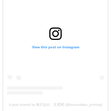
View this post on Instagram
A post shared by 株式会社 文星閣 (@bunseikaku_printing)