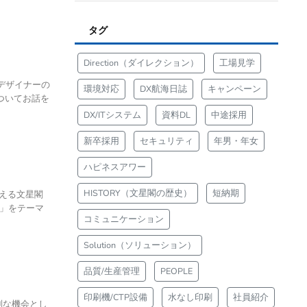
タグ
Direction（ダイレクション）
工場見学
デザイナーの
環境対応
DX航海日誌
キャンペーン
ついてお話を
DX/ITシステム
資料DL
中途採用
新卒採用
セキュリティ
年男・年女
ハピネスアワー
HISTORY（文星閣の歴史）
短納期
応える文星閣
―」をテーマ
コミュニケーション
Solution（ソリューション）
品質/生産管理
PEOPLE
印刷機/CTP設備
水なし印刷
社員紹介
別な機会とし