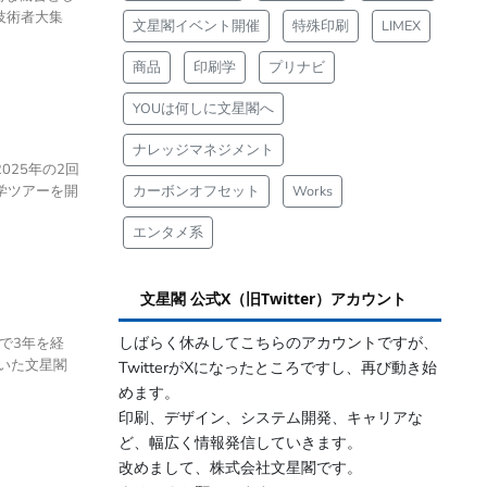
技術者大集
文星閣イベント開催
特殊印刷
LIMEX
商品
印刷学
プリナビ
YOUは何しに文星閣へ
ナレッジマネジメント
25年の2回
学ツアーを開
カーボンオフセット
Works
エンタメ系
文星閣 公式X（旧Twitter）アカウント
しばらく休みしてこちらのアカウントですが、
で3年を経
いた文星閣
TwitterがXになったところですし、再び動き始
めます。
印刷、デザイン、システム開発、キャリアな
ど、幅広く情報発信していきます。
改めまして、株式会社文星閣です。