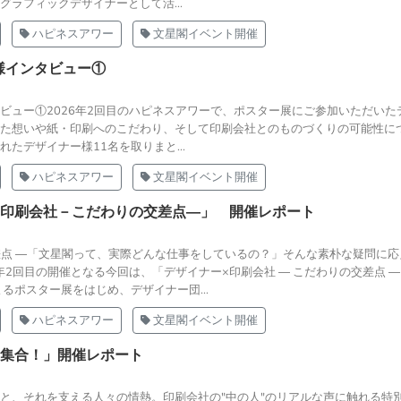
ラフィックデザイナーとして活...
ハピネスアワー
文星閣イベント開催
様インタビュー①
ビュー①2026年2回目のハピネスアワーで、ポスター展にご参加いただいた
た想いや紙・印刷へのこだわり、そして印刷会社とのものづくりの可能性に
たデザイナー様11名を取りまと...
ハピネスアワー
文星閣イベント開催
×印刷会社－こだわりの交差点―」 開催レポート
交差点 ―「文星閣って、実際どんな仕事をしているの？」そんな素朴な疑問に
年2回目の開催となる今回は、「デザイナー×印刷会社 ― こだわりの交差点 
るポスター展をはじめ、デザイナー団...
ハピネスアワー
文星閣イベント開催
大集合！」開催レポート
と、それを支える人々の情熱。印刷会社の"中の人"のリアルな声に触れる特