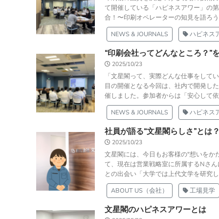
て開催している「ハピネスアワー」の第
合！〜印刷オペレーターの知見を語ろう〜
NEWS & JOURNALS
ハピネス
“印刷会社ってどんなところ？”
2025/10/23
「文星閣って、実際どんな仕事をしてい
目の開催となる今回は、社内で開発した
催しました。参加者からは「安心して依頼
NEWS & JOURNALS
ハピネス
社員が語る“文星閣らしさ”とは
2025/10/23
文星閣には、今日もお客様の"想いをか
て、現在は営業戦略室に所属するNさん
との出会い「大学では上代文学を研究して
ABOUT US（会社）
工場見学
文星閣のハピネスアワーとは