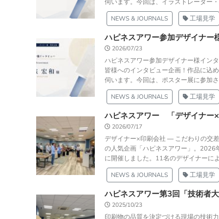
伺います。今回は、イラストレーター・グ
NEWS & JOURNALS
工場見学
ハピネスアワー参加デザイナー
2026/07/23
ハピネスアワー参加デザイナー様インタ
皆様へのインタビュー企画！作品に込め
伺います。今回は、ポスター展に参加され
NEWS & JOURNALS
工場見学
ハピネスアワー 「デザイナー
2026/07/17
デザイナー×印刷会社 ― こだわりの
の人気企画「ハピネスアワー」。2026
に開催しました。11名のデザイナーによ
NEWS & JOURNALS
工場見学
ハピネスアワー第3回「技術者
2025/10/23
印刷物の品質を決定づける現場の技術力