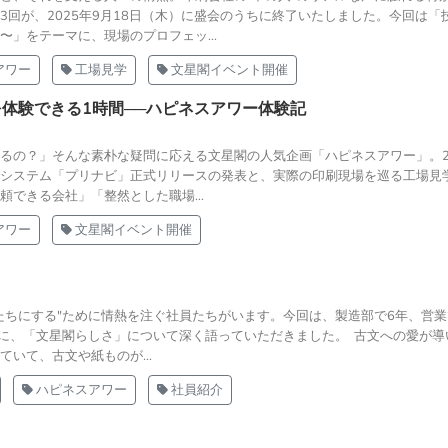
3回が、2025年9月18日（木）に盛会のうちに終了いたしました。今回は「
」をテーマに、現場のプロフェッ...
アワー
工場見学
文星閣イベント開催
を体験できる1時間──ハピネスアワー体験記
るの？」そんな素朴な疑問に応える文星閣の人気企画「ハピネスアワー」。20
システム「プリナビ」正式リリースの発表と、実際の印刷現場を巡る工場見
できる会社」「整然とした職場...
アワー
文星閣イベント開催
？
たちにする"ために情熱を注ぐ社員たちがいます。今回は、製造部で6年、営業
に、「文星閣らしさ」について深く語っていただきました。 古文への愛が導
いて、古文や紙ものが...
ハピネスアワー
社員紹介