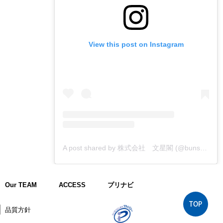
View this post on Instagram
A post shared by 株式会社 文星閣 (@bunseikaku_printing)
Our TEAM
ACCESS
プリナビ
TOP
品質方針