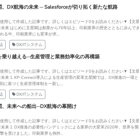
DX航海の未来 ─ Salesforceが切り拓く新たな航路
T」を使用して作成した記事です。詳しくはエピソード0をお読みください▼【文
む未来 はじめに文星閣は創業から76年以上、印刷業界の歴史とともに歩んで
る中、印刷業界にも変革が求...
誌
DX/ITシステム
を乗り越える─生産管理と業務効率化の再構築
T」を使用して作成した記事です。詳しくはエピソード0をお読みください▼【文
来 1. KP-Connect導入による生産管理の変革文星閣では、DX推進の一環とし
則に基づく生産管理体制を一新し...
誌
DX/ITシステム
閣、未来への船出─DX航海の幕開け
T」を使用して作成した記事です。詳しくはエピソード0をお読みください▼【文
未来 1. DX推進の必要性パンデミックによる業界の大変革2020年、世界を
を受けました。印刷業界も例外...