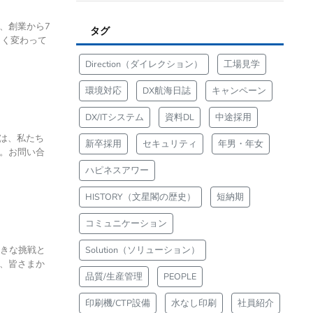
閣は、創業から7
タグ
きく変わって
Direction（ダイレクション）
工場見学
環境対応
DX航海日誌
キャンペーン
DX/ITシステム
資料DL
中途採用
れは、私たち
新卒採用
セキュリティ
年男・年女
。お問い合
ハピネスアワー
HISTORY（文星閣の歴史）
短納期
コミュニケーション
大きな挑戦と
Solution（ソリューション）
、皆さまか
品質/生産管理
PEOPLE
印刷機/CTP設備
水なし印刷
社員紹介