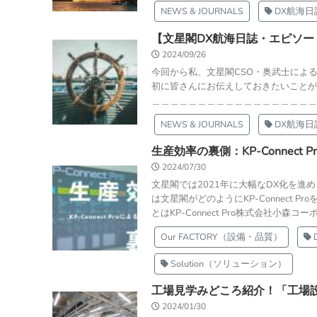
NEWS & JOURNALS
DX航海日
【文星閣DX航海日誌・エピソー
2024/09/26
今回から私、文星閣CSO・奥武士によ
初に皆さんにお伝えしておきたいことが
＿＿＿＿＿＿＿＿＿＿＿＿＿＿＿＿＿＿＿
NEWS & JOURNALS
DX航海日
生産効率の裏側：KP-Connect P
2024/07/30
文星閣では2021年に大幅なDX化を進めま
は文星閣がどのようにKP-Connect P
とはKP-Connect Pro株式会社小森コ
Our FACTORY（設備・品質）
Solution（ソリューション）
工場見学みどころ紹介！「工場
2024/01/30