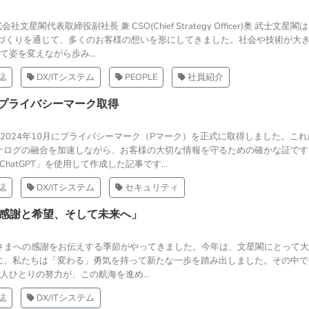
代表取締役副社長 兼 CSO(Chief Strategy Officer)奥 武士文星
づくりを通じて、多くのお客様の想いを形にしてきました。社会や技術が大
姿を変えながら歩み...
誌
DX/ITシステム
PEOPLE
社員紹介
】プライバシーマーク取得
2024年10月にプライバシーマーク（Pマーク）を正式に取得しました。こ
ナログの融合を加速しながら、お客様の大切な情報を守るための確かな証です
atGPT」を使用して作成した記事です...
誌
DX/ITシステム
セキュリティ
ued-「感謝と希望、そして未来へ」
皆さまへの感謝をお伝えする季節がやってきました。今年は、文星閣にとって
に、私たちは「変わる」勇気を持って新たな一歩を踏み出しました。その中で
ひとりの努力が、この航海を進め...
誌
DX/ITシステム