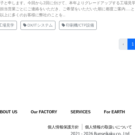
子と申します。今回から2回に分けて、本年よりグレードアップする工場見
担当営業ごとにご連絡をいただき、ご希望をいただいた順に都度ご案内……と
上に多くのお客様に弊社のことを...
工場見学
DX/ITシステム
印刷機/CTP設備
‹
1
BOUT US
Our FACTORY
SERVICES
For EARTH
個人情報保護方針
個人情報の取扱いについて
2021 - 2026 Bunseikaku co., Ltd