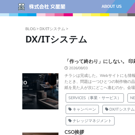
ABOUT US
BLOG >
DX/ITシステム >
DX/ITシステム
「作って終わり」にしない。 印
2026/08/03
チラシは完成した。Webサイトにも情
たとき、問題は一つひとつの制作物の品
紙を見た人が次にどこへ進むのか。会場で
SERVICES（事業・サービス）
NE
キャンペーン
DX/ITシステム
ナレッジマネジメント
CSO挨拶