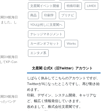
文星閣イベント開催
特殊印刷
LIMEX
商品
印刷学
プリナビ
星閣DX航海日
きました。し
YOUは何しに文星閣へ
ナレッジマネジメント
カーボンオフセット
Works
エンタメ系
星閣DX航海日
てKP-Con
文星閣 公式X（旧Twitter）アカウント
しばらく休みしてこちらのアカウントですが、
TwitterがXになったところですし、再び動き始
めます。
印刷、デザイン、システム開発、キャリアな
星閣DX航海日
ど、幅広く情報発信していきます。
襲ったパンデ
改めまして、株式会社文星閣です。