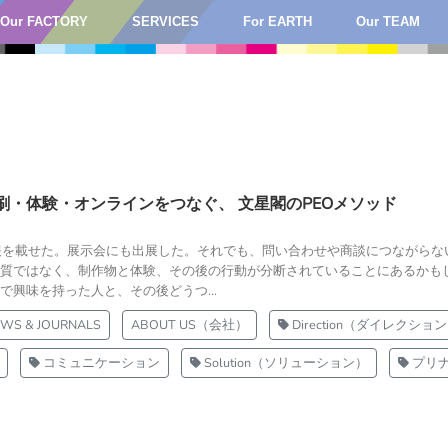
Our FACTORY
SERVICES
For EARTH
Our TEAM
刷・体験・オンラインをつなぐ、 文星閣のPEOメソッド
報を載せた。展示会にも出展した。それでも、問い合わせや商談につながらな
質ではなく、制作物と体験、その後の行動が分断されていることにあるかも
興味を持った人と、その後どうつ...
WS & JOURNALS
ABOUT US（会社）
Direction（ダイレクショ
コミュニケーション
Solution（ソリューション）
プリ