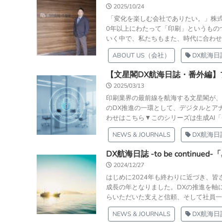
2025/10/24
「変化を楽しむ会社でありたい。」株式会社文星閣
0年以上にわたって「印刷」というもの
いく中で、私たちもまた、時代に合わせて
ABOUT US（会社）
DX航海日
【文星閣DX航海日誌・番外編
2025/03/13
印刷業界の最前線を航海する文星閣が、
のDX推進の一環として、デジタルとア
わせはこちら▼このシリーズは生成AI「Ch
NEWS & JOURNALS
DX航海日
DX航海日誌 -to be contin
2024/12/27
はじめに2024年も終わりに近づき、
成長の年となりました。DXの推進を軸
らいただいた支えと信頼、そして社員一人
NEWS & JOURNALS
DX航海日