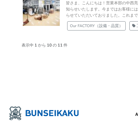
皆さま、こんにちは！営業本部の中西亮
知らせいたします。今まではお客様には
らせていただいておりました。これまで以
Our FACTORY（設備・品質）
表示中
1
から
10
の
11
件
A