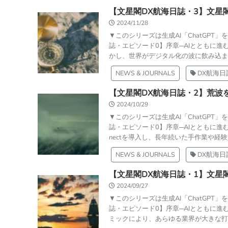
【文星閣DX航海日誌・3】文星閣、
2024/11/28
▼このシリーズは生成AI「ChatGP
誌・エピソード0】序章─AIとともに進
かし、世界がデジタル化の波に飲み込まれ
NEWS & JOURNALS
DX航海日
【文星閣DX航海日誌・2】荒波
2024/10/29
▼このシリーズは生成AI「ChatGP
誌・エピソード0】序章─AIとともに進む未
nectを導入し、長年続いた手作業や経験
NEWS & JOURNALS
DX航海日
【文星閣DX航海日誌・1】文星
2024/09/27
▼このシリーズは生成AI「ChatGP
誌・エピソード0】序章─AIとともに進む
ミックにより、あらゆる業界が大きな打撃