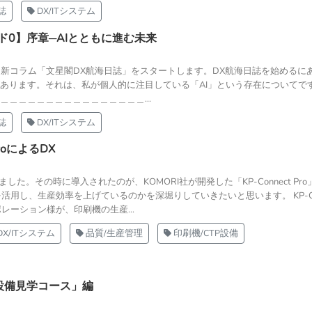
誌
DX/ITシステム
ド0】序章─AIとともに進む未来
る新コラム「文星閣DX航海日誌」をスタートします。DX航海日誌を始めるに
あります。それは、私が個人的に注目している「AI」という存在についてで
＿＿＿＿＿＿＿＿＿＿＿＿＿＿＿...
誌
DX/ITシステム
roによるDX
した。その時に導入されたのが、KOMORI社が開発した「KP-Connect Pr
roを活用し、生産効率を上げているのかを深堀りしていきたいと思います。 KP-Conn
ーポレーション様が、印刷機の生産...
DX/ITシステム
品質/生産管理
印刷機/CTP設備
設備見学コース」編