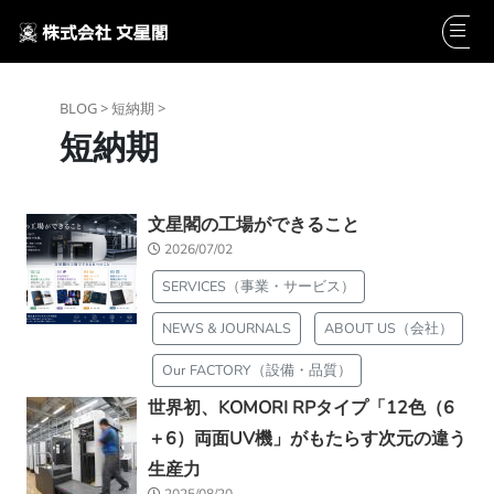
BLOG >
短納期 >
短納期
文星閣の工場ができること
2026/07/02
SERVICES（事業・サービス）
NEWS & JOURNALS
ABOUT US（会社）
Our FACTORY（設備・品質）
世界初、KOMORI RPタイプ「12色（6
＋6）両面UV機」がもたらす次元の違う
生産力