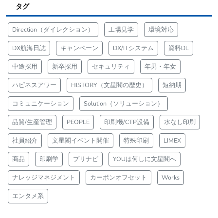
タグ
Direction（ダイレクション）
工場見学
環境対応
DX航海日誌
キャンペーン
DX/ITシステム
資料DL
中途採用
新卒採用
セキュリティ
年男・年女
ハピネスアワー
HISTORY（文星閣の歴史）
短納期
コミュニケーション
Solution（ソリューション）
品質/生産管理
PEOPLE
印刷機/CTP設備
水なし印刷
社員紹介
文星閣イベント開催
特殊印刷
LIMEX
商品
印刷学
プリナビ
YOUは何しに文星閣へ
ナレッジマネジメント
カーボンオフセット
Works
エンタメ系