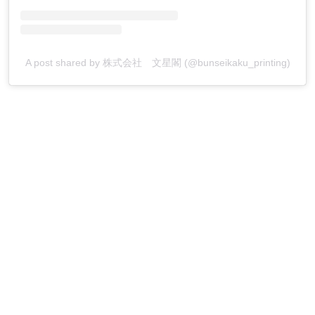
A post shared by 株式会社 文星閣 (@bunseikaku_printing)