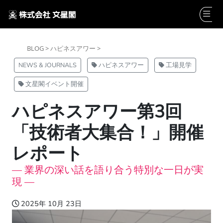
BLOG >
ハピネスアワー >
NEWS & JOURNALS
ハピネスアワー
工場見学
文星閣イベント開催
ハピネスアワー第3回
「技術者大集合！」開催
レポート
— 業界の深い話を語り合う特別な一日が実
現 —
2025年 10月 23日