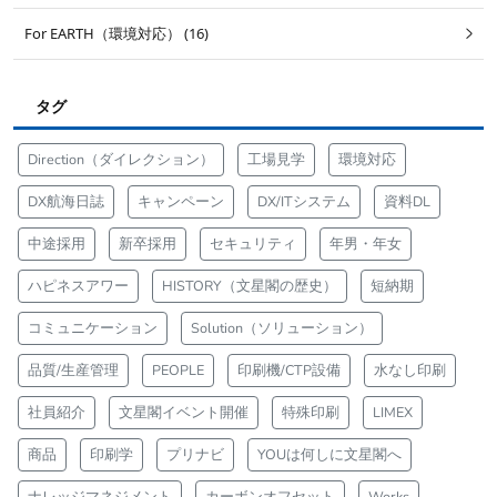
For EARTH（環境対応） (16)
タグ
Direction（ダイレクション）
工場見学
環境対応
DX航海日誌
キャンペーン
DX/ITシステム
資料DL
中途採用
新卒採用
セキュリティ
年男・年女
ハピネスアワー
HISTORY（文星閣の歴史）
短納期
コミュニケーション
Solution（ソリューション）
品質/生産管理
PEOPLE
印刷機/CTP設備
水なし印刷
社員紹介
文星閣イベント開催
特殊印刷
LIMEX
商品
印刷学
プリナビ
YOUは何しに文星閣へ
ナレッジマネジメント
カーボンオフセット
Works