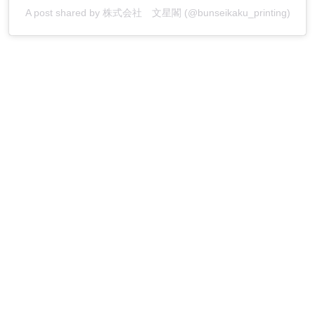
A post shared by 株式会社 文星閣 (@bunseikaku_printing)