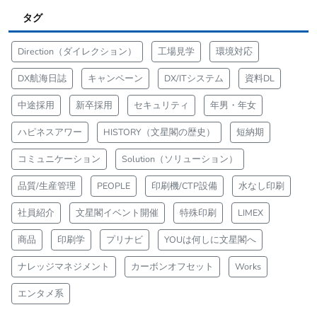
タグ
Direction（ダイレクション）
工場見学
環境対応
DX航海日誌
キャンペーン
DX/ITシステム
資料DL
中途採用
新卒採用
セキュリティ
年男・年女
ハピネスアワー
HISTORY（文星閣の歴史）
短納期
コミュニケーション
Solution（ソリューション）
品質/生産管理
PEOPLE
印刷機/CTP設備
水なし印刷
社員紹介
文星閣イベント開催
特殊印刷
LIMEX
商品
印刷学
プリナビ
YOUは何しに文星閣へ
ナレッジマネジメント
カーボンオフセット
Works
エンタメ系