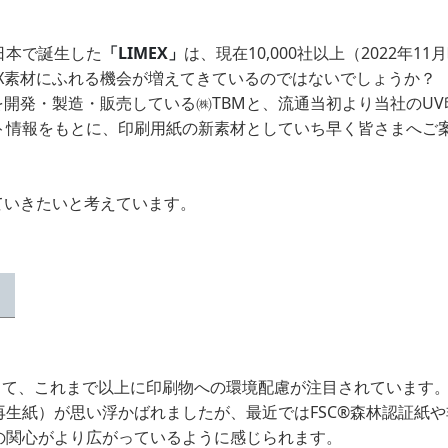
日本で誕生した
「LIMEX」
は、現在10,000社以上（2022年1
EX素材にふれる機会が増えてきているのではないでしょうか？
を開発・製造・販売している㈱TBMと、流通当初より当社のUV
ト情報をもとに、印刷用紙の新素材としていち早く皆さまへご
ていきたいと考えています。
」
準じて、これまで以上に印刷物への環境配慮が注目されています
生紙）が思い浮かばれましたが、最近ではFSC®森林認証紙や
の関心がより広がっているように感じられます。