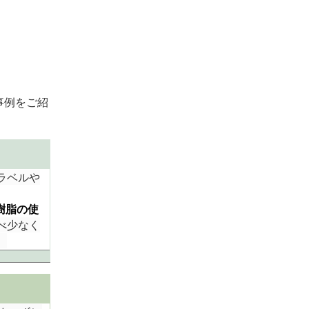
事例をご紹
ラベルや
樹脂の使
べ少なく
。