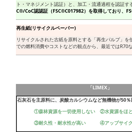
ト・マネジメント認証）と、加工・流通過程を認証する
C®/CoC認認証（FSC®C017982）を取得しており
再生紙(リサイクルペーパー)
リサイクルされた古紙を原料とする「再生パルプ」を使
での燃料消費やコストなどの観点から、最近ではR70
「LIMEX」
石灰石を主原料に、炭酸カルシウムなど無機物が50
①森林資源を一切使用しない ②水資源をほ
③耐久性・耐水性が高い ④アップサイク