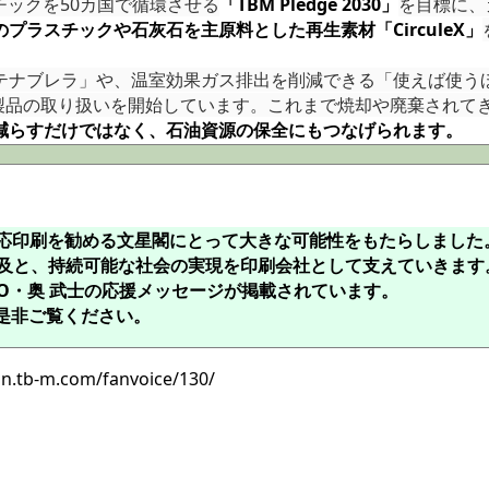
スチックを50カ国で循環させる
「TBM Pledge 2030」
を目標に、
プラスチックや石灰石を主原料とした再生素材「CirculeX」
ナブレラ」や、温室効果ガス排出を削減できる「使えば使う
eX製品の取り扱いを開始しています。これまで焼却や廃棄されて
減らすだけではなく、石油資源の保全にもつなげられます。
対応印刷を勧める文星閣にとって大きな可能性をもたらしました
の普及と、持続可能な社会の実現を印刷会社として支えていきます
SO・奥 武士の応援メッセージが掲載されています。
是非ご覧ください。
fan.tb-m.com/fanvoice/130/