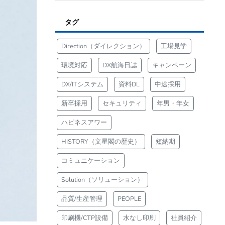
タグ
Direction（ダイレクション）
工場見学
環境対応
DX航海日誌
キャンペーン
DX/ITシステム
資料DL
中途採用
新卒採用
セキュリティ
年男・年女
ハピネスアワー
HISTORY（文星閣の歴史）
短納期
コミュニケーション
Solution（ソリューション）
品質/生産管理
PEOPLE
印刷機/CTP設備
水なし印刷
社員紹介