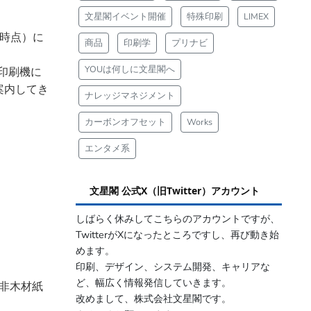
文星閣イベント開催
特殊印刷
LIMEX
1月時点）に
商品
印刷学
プリナビ
YOUは何しに文星閣へ
印刷機に
案内してき
ナレッジマネジメント
カーボンオフセット
Works
エンタメ系
文星閣 公式X（旧Twitter）アカウント
しばらく休みしてこちらのアカウントですが、
TwitterがXになったところですし、再び動き始
めます。
印刷、デザイン、システム開発、キャリアな
。
ど、幅広く情報発信していきます。
非木材紙
改めまして、株式会社文星閣です。