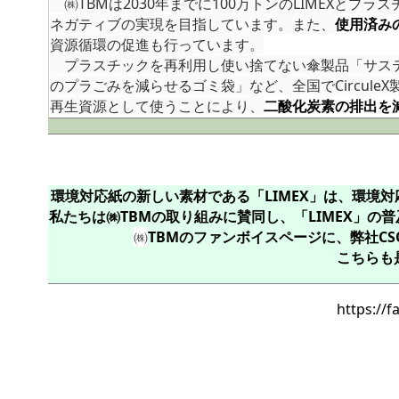
㈱TBMは2030年までに100万トンのLIMEXとプラ
ネガティブの実現を目指しています。また、
使用済みの
資源循環の促進も行っています。
プラスチックを再利用し使い捨てない傘製品「サステ
のプラごみを減らせるゴミ袋」など、全国でCircul
再生資源として使うことにより、
二酸化炭素の排出を
環境対応紙の新しい素材である「LIMEX」は、環境
私たちは㈱TBMの取り組みに賛同し、「LIMEX」
㈱
TBMのファンボイスページに、弊社C
こちらも
https://