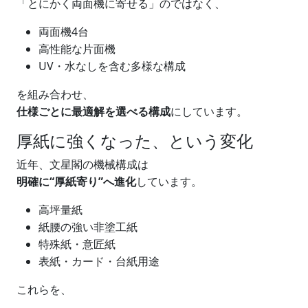
「とにかく両面機に寄せる」のではなく、
両面機4台
高性能な片面機
UV・水なしを含む多様な構成
を組み合わせ、
仕様ごとに最適解を選べる構成
にしています。
厚紙に強くなった、という変化
近年、文星閣の機械構成は
明確に“厚紙寄り”へ進化
しています。
高坪量紙
紙腰の強い非塗工紙
特殊紙・意匠紙
表紙・カード・台紙用途
これらを、