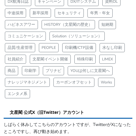
DX航海日誌
キャンペーン
DX/ITシステム
資料DL
中途採用
新卒採用
セキュリティ
年男・年女
ハピネスアワー
HISTORY（文星閣の歴史）
短納期
コミュニケーション
Solution（ソリューション）
品質/生産管理
PEOPLE
印刷機/CTP設備
水なし印刷
社員紹介
文星閣イベント開催
特殊印刷
LIMEX
商品
印刷学
プリナビ
YOUは何しに文星閣へ
ナレッジマネジメント
カーボンオフセット
Works
エンタメ系
文星閣 公式X（旧Twitter）アカウント
しばらく休みしてこちらのアカウントですが、TwitterがXになった
ところですし、再び動き始めます。