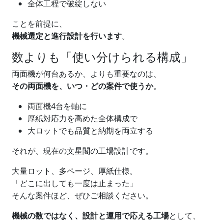
全体工程で破綻しない
ことを前提に、
機械選定と進行設計を行います
。
数よりも「使い分けられる構成」
両面機が何台あるか、よりも重要なのは、
その両面機を、いつ・どの案件で使うか
。
両面機4台を軸に
厚紙対応力を高めた全体構成で
大ロットでも品質と納期を両立する
それが、現在の文星閣の工場設計です。
大量ロット、多ページ、厚紙仕様。
「どこに出しても一度は止まった」
そんな案件ほど、ぜひご相談ください。
機械の数ではなく、設計と運用で応える工場
として、