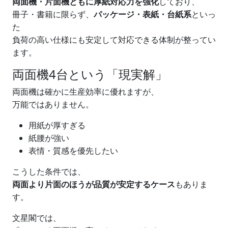
両面機・片面機ともに厚紙対応力を強化
しており、
冊子・書籍に限らず、
パッケージ・表紙・台紙系
といっ
た
負荷の高い仕様にも安定して対応できる体制が整ってい
ます。
両面機4台という「現実解」
両面機は確かに生産効率に優れますが、
万能ではありません。
用紙が厚すぎる
紙腰が強い
表情・質感を優先したい
こうした条件では、
両面より片面のほうが品質が安定するケース
もありま
す。
文星閣では、