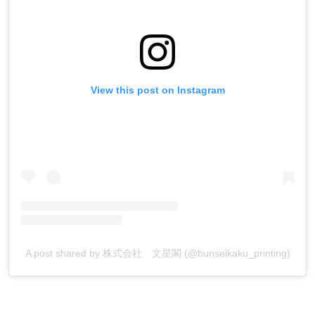
View this post on Instagram
A post shared by 株式会社 文星閣 (@bunseikaku_printing)