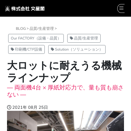
BLOG >
品質/生産管理 >
Our FACTORY（設備・品質）
品質/生産管理
印刷機/CTP設備
Solution（ソリューション）
大ロットに耐えうる機械
ラインナップ
― 両面機4台 × 厚紙対応力で、量も質も崩さ
ない ―
2021年 08月 25日