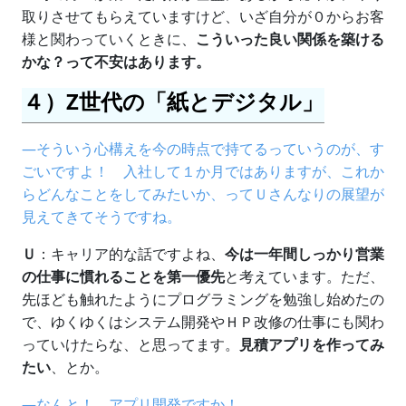
取りさせてもらえていますけど、いざ自分が０からお客
様と関わっていくときに、
こういった良い関係を築ける
かな？って不安はあります。
４）Z世代の「紙とデジタル」
―そういう心構えを今の時点で持てるっていうのが、す
ごいですよ！ 入社して１か月ではありますが、これか
らどんなことをしてみたいか、ってＵさんなりの展望が
見えてきてそうですね。
Ｕ
：キャリア的な話ですよね、
今は一年間しっかり営業
の仕事に慣れることを第一優先
と考えています。ただ、
先ほども触れたようにプログラミングを勉強し始めたの
で、ゆくゆくはシステム開発やＨＰ改修の仕事にも関わ
っていけたらな、と思ってます。
見積アプリを作ってみ
たい
、とか。
―なんと！ アプリ開発ですか！