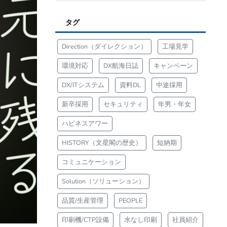
タグ
Direction（ダイレクション）
工場見学
環境対応
DX航海日誌
キャンペーン
DX/ITシステム
資料DL
中途採用
新卒採用
セキュリティ
年男・年女
ハピネスアワー
HISTORY（文星閣の歴史）
短納期
コミュニケーション
Solution（ソリューション）
品質/生産管理
PEOPLE
印刷機/CTP設備
水なし印刷
社員紹介