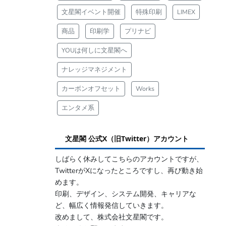
文星閣イベント開催
特殊印刷
LIMEX
商品
印刷学
プリナビ
YOUは何しに文星閣へ
ナレッジマネジメント
カーボンオフセット
Works
エンタメ系
文星閣 公式X（旧Twitter）アカウント
しばらく休みしてこちらのアカウントですが、
TwitterがXになったところですし、再び動き始
めます。
印刷、デザイン、システム開発、キャリアな
ど、幅広く情報発信していきます。
改めまして、株式会社文星閣です。