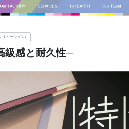
Our FACTORY
SERVICES
For EARTH
Our TEAM
n（ソリューション）
高級感と耐久性─