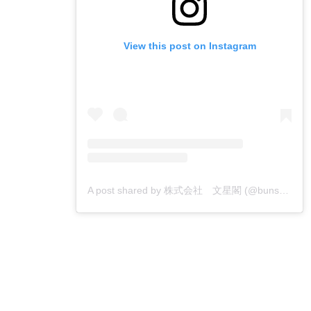
View this post on Instagram
A post shared by 株式会社 文星閣 (@bunseikaku_printing)