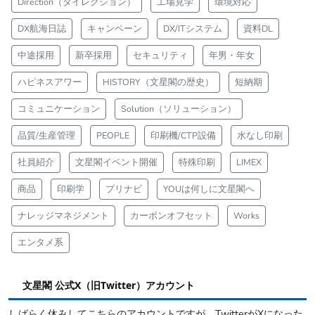
Direction（ダイレクション）
工場見学
環境対応
DX航海日誌
キャンペーン
DX/ITシステム
資料DL
中途採用
新卒採用
セキュリティ
年男・年女
ハピネスアワー
HISTORY（文星閣の歴史）
短納期
コミュニケーション
Solution（ソリューション）
品質/生産管理
PEOPLE
印刷機/CTP設備
水なし印刷
社員紹介
文星閣イベント開催
特殊印刷
LIMEX
商品
印刷学
プリナビ
YOUは何しに文星閣へ
ナレッジマネジメント
カーボンオフセット
Works
エンタメ系
文星閣 公式X（旧Twitter）アカウント
しばらく休みしてこちらのアカウントですが、TwitterがXになった