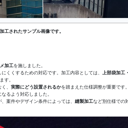
て加工されたサンプル画像です。
トメ加工
を施しました。
しにくくするための対応です。加工内容としては、
上部袋加工
ます。
なく、
実際にどう設置されるか
を踏まえた仕様調整が重要です
になるよう対応しました。
が、案件やデザイン条件によっては、
縫製加工
など別仕様での