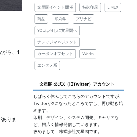
文星閣イベント開催
特殊印刷
LIMEX
商品
印刷学
プリナビ
YOUは何しに文星閣へ
ナレッジマネジメント
ながら、
1
カーボンオフセット
Works
エンタメ系
文星閣 公式X（旧Twitter）アカウント
しばらく休みしてこちらのアカウントですが、
TwitterがXになったところですし、再び動き始
めます。
印刷、デザイン、システム開発、キャリアな
がありま
ど、幅広く情報発信していきます。
改めまして、株式会社文星閣です。