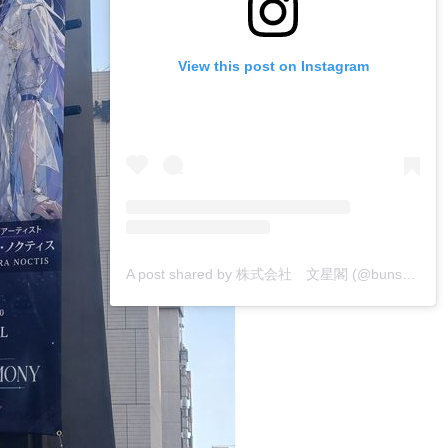
View this post on Instagram
A post shared by 株式会社 文星閣 (@bunseikaku_printing)