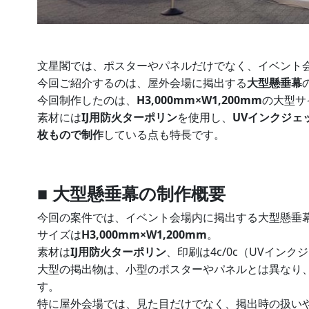
文星閣では、ポスターやパネルだけでなく、イベント
今回ご紹介するのは、屋外会場に掲出する
大型懸垂幕
今回制作したのは、
H3,000mm×W1,200mm
の大型サ
素材には
IJ用防火ターポリン
を使用し、
UVインクジェ
枚もので制作
している点も特長です。
■ 大型懸垂幕の制作概要
今回の案件では、イベント会場内に掲出する大型懸垂
サイズは
H3,000mm×W1,200mm
。
素材は
IJ用防火ターポリン
、印刷は4c/0c（UVイン
大型の掲出物は、小型のポスターやパネルとは異なり
す。
特に屋外会場では、見た目だけでなく、掲出時の扱い