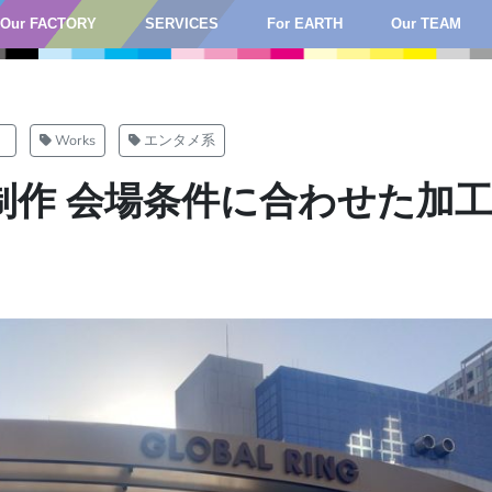
Our FACTORY
SERVICES
For EARTH
Our TEAM
）
Works
エンタメ系
制作 会場条件に合わせた加