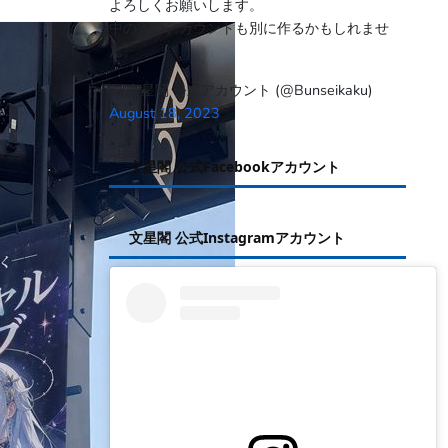
よろしくお願いします。
中の人のアカウントも別に作るかもしれませ
ん。
— 文星閣 公式アカウント (@Bunseikaku)
August 18, 2023
文星閣 公式Facebookアカウント
文星閣 公式Instagramアカウント