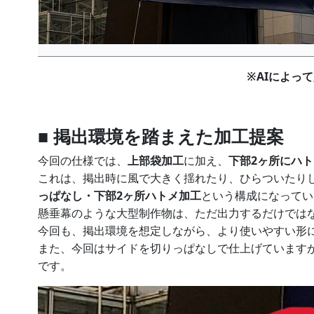
※AIによっ
■ 掲出環境を踏まえた加工提案
今回の仕様では、
上部袋加工
に加え、
下部2ヶ所にハ
これは、掲出時に風で大きく揺れたり、ひらついたり
っぱなし・下部2ヶ所ハトメ加工
という構成になってい
懸垂幕のような大型制作物は、ただ出力するだけでは
今回も、掲出環境を想定しながら、より使いやすい形
また、今回はサイドを切りっぱなしで仕上げています
です。