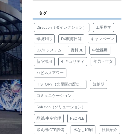
タグ
Direction（ダイレクション）
工場見学
環境対応
DX航海日誌
キャンペーン
DX/ITシステム
資料DL
中途採用
新卒採用
セキュリティ
年男・年女
ハピネスアワー
HISTORY（文星閣の歴史）
短納期
コミュニケーション
Solution（ソリューション）
品質/生産管理
PEOPLE
印刷機/CTP設備
水なし印刷
社員紹介